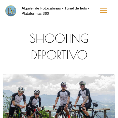
Ir
Men
Alquiler de Fotocabinas - Túnel de leds -
al
Plataformas 360
princ
contenido
SHOOTING
DEPORTIVO